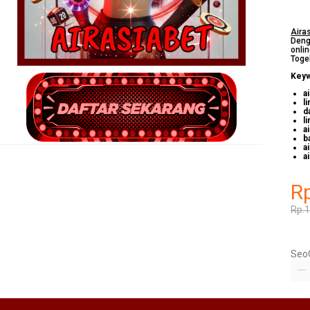
Aira
Deng
onli
Toge
Keyw
a
l
d
l
a
b
a
a
R
Rp.
Seo