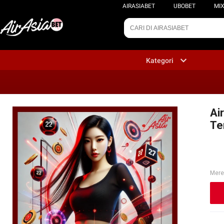
AIRASIABET
UBOBET
MIX
Kategori
Ai
Te
Mere